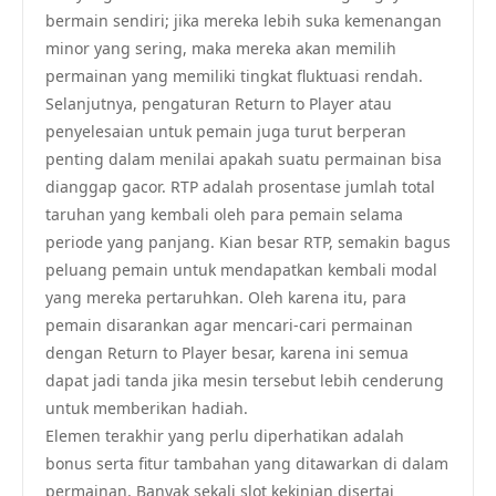
bermain sendiri; jika mereka lebih suka kemenangan
minor yang sering, maka mereka akan memilih
permainan yang memiliki tingkat fluktuasi rendah.
Selanjutnya, pengaturan Return to Player atau
penyelesaian untuk pemain juga turut berperan
penting dalam menilai apakah suatu permainan bisa
dianggap gacor. RTP adalah prosentase jumlah total
taruhan yang kembali oleh para pemain selama
periode yang panjang. Kian besar RTP, semakin bagus
peluang pemain untuk mendapatkan kembali modal
yang mereka pertaruhkan. Oleh karena itu, para
pemain disarankan agar mencari-cari permainan
dengan Return to Player besar, karena ini semua
dapat jadi tanda jika mesin tersebut lebih cenderung
untuk memberikan hadiah.
Elemen terakhir yang perlu diperhatikan adalah
bonus serta fitur tambahan yang ditawarkan di dalam
permainan. Banyak sekali slot kekinian disertai