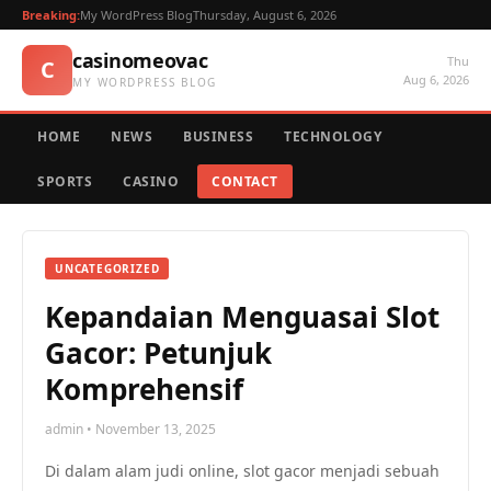
Breaking:
My WordPress Blog
Thursday, August 6, 2026
casinomeovac
Thu
C
Aug 6, 2026
MY WORDPRESS BLOG
HOME
NEWS
BUSINESS
TECHNOLOGY
SPORTS
CASINO
CONTACT
UNCATEGORIZED
Kepandaian Menguasai Slot
Gacor: Petunjuk
Komprehensif
admin • November 13, 2025
Di dalam alam judi online, slot gacor menjadi sebuah