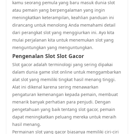
kamu seorang pemula yang baru masuk dunia slot
atau pemain yang berpengalaman yang ingin
meningkatkan keterampilan, keahlian panduan ini
dirancang untuk menolong Anda memahami detail
dari perangkat slot yang menggiurkan ini. Ayo kita
mulai perjalanan kita untuk menemukan slot yang
menguntungkan yang menguntungkan.
Pengenalan Slot Slot Gacor
Slot gacor adalah terminologi yang sering dipakai
dalam dunia game slot online untuk menggambarkan
alat slot yang memiliki tingkat hasil menang tinggi.
Alat ini dikenal karena sering menawarkan
pengaturan kemenangan kepada pemain, membuat
menarik banyak perhatian para penjudi. Dengan
pengetahuan yang baik tentang slot gacor, pemain
dapat meningkatkan peluang mereka untuk meraih
hasil menang.
Permainan slot yang gacor biasanya memiliki ciri-ciri